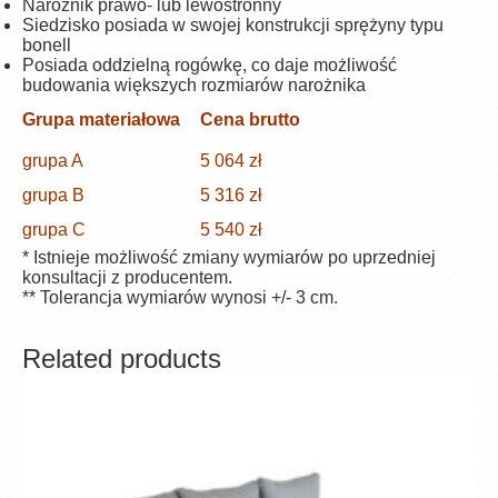
Narożnik prawo- lub lewostronny
Siedzisko posiada w swojej konstrukcji sprężyny typu
bonell
Posiada oddzielną rogówkę, co daje możliwość
budowania większych rozmiarów narożnika
Grupa materiałowa
Cena brutto
grupa A
5 064 zł
grupa B
5 316 zł
grupa C
5 540 zł
* Istnieje możliwość zmiany wymiarów po uprzedniej
konsultacji z producentem.
** Tolerancja wymiarów wynosi +/- 3 cm.
Related products